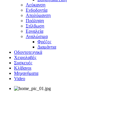
Λεύκανση
Ενδοδοντία
Απολύμανση
Πρόληψη
Στίλβωση
Εργαλεία
Αναλώσιμα
Φρέζες
Διαμάντια
Οδοντοτεχνικά
Χειρολαβές
Συσκευές
Κλίβανοι
Μηχανήματα
Video