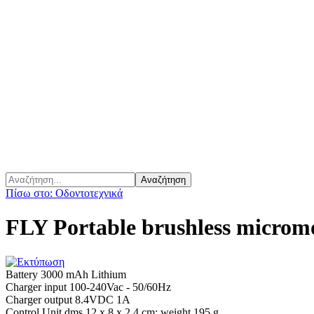
Πίσω στο: Οδοντοτεχνικά
FLY Portable brushless micromot
Battery 3000 mAh Lithium
Charger input 100-240Vac - 50/60Hz
Charger output 8.4VDC 1A
Control Unit dms 12 x 8 x 2,4 cm; weight 195 g