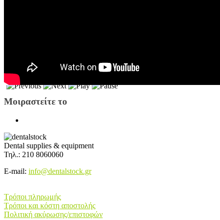
Μοιραστείτε το
Dental supplies & equipment
Τηλ.: 210 8060060
E-mail:
info@dentalstock.gr
Πληροφορίες E-shop
Τρόποι πληρωμής
Τρόποι και κόστη αποστολής
Πολιτική ακύρωσης/επιστοφών