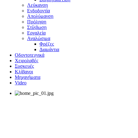
Λεύκανση
Ενδοδοντία
Απολύμανση
Πρόληψη
Στίλβωση
Εργαλεία
Αναλώσιμα
Φρέζες
Διαμάντια
Οδοντοτεχνικά
Χειρολαβές
Συσκευές
Κλίβανοι
Μηχανήματα
Video