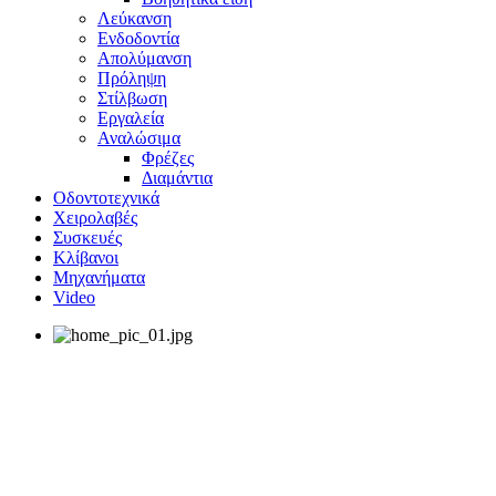
Λεύκανση
Ενδοδοντία
Απολύμανση
Πρόληψη
Στίλβωση
Εργαλεία
Αναλώσιμα
Φρέζες
Διαμάντια
Οδοντοτεχνικά
Χειρολαβές
Συσκευές
Κλίβανοι
Μηχανήματα
Video